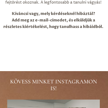
fejtörést okoznak. A legfontosabb a tanulni vágyás!
Kíváncsi vagy, mely kérdéseknél hibáztál?
Add meg az e-mail-címedet, és elküldjük a
részletes kiértékelést, hogy tanulhass a hibáidból.
KÖVESS MINKET INSTAGRAMON
IS!