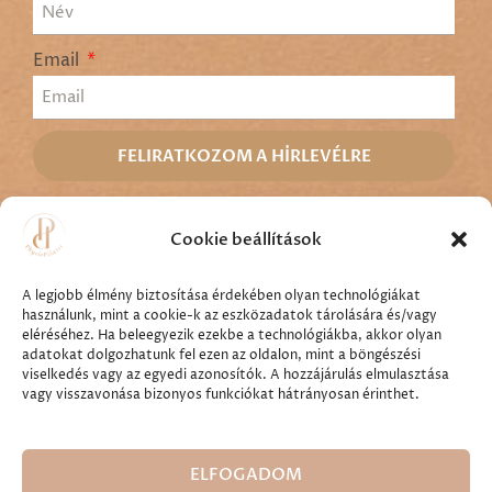
Email
FELIRATKOZOM A HÍRLEVÉLRE
Ingyenes próbaidőszak
Cookie beállítások
Csomagok
A legjobb élmény biztosítása érdekében olyan technológiákat
használunk, mint a cookie-k az eszközadatok tárolására és/vagy
eléréséhez. Ha beleegyezik ezekbe a technológiákba, akkor olyan
adatokat dolgozhatunk fel ezen az oldalon, mint a böngészési
viselkedés vagy az egyedi azonosítók. A hozzájárulás elmulasztása
vagy visszavonása bizonyos funkciókat hátrányosan érinthet.
Minden jog fenntartva ©
2026
Physiopilates Kft.
ELFOGADOM