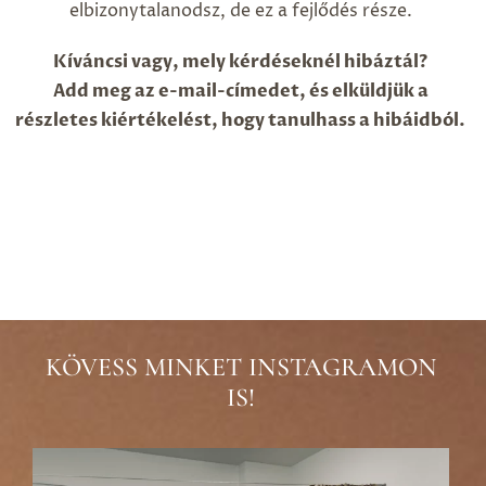
elbizonytalanodsz, de ez a fejlődés része.
Kíváncsi vagy, mely kérdéseknél hibáztál?
Add meg az e-mail-címedet, és elküldjük a
részletes kiértékelést, hogy tanulhass a hibáidból.
KÖVESS MINKET INSTAGRAMON
IS!