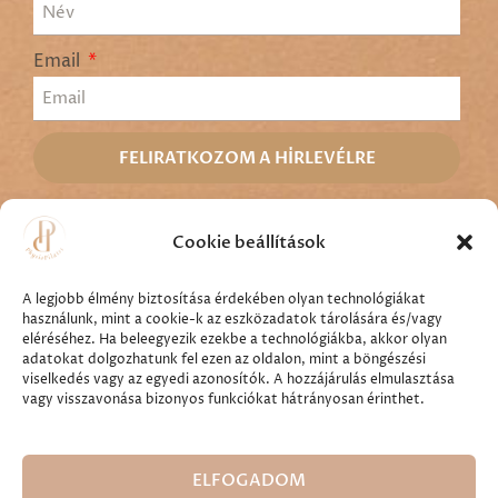
Email
FELIRATKOZOM A HÍRLEVÉLRE
Ingyenes próbaidőszak
Cookie beállítások
Csomagok
A legjobb élmény biztosítása érdekében olyan technológiákat
használunk, mint a cookie-k az eszközadatok tárolására és/vagy
eléréséhez. Ha beleegyezik ezekbe a technológiákba, akkor olyan
adatokat dolgozhatunk fel ezen az oldalon, mint a böngészési
viselkedés vagy az egyedi azonosítók. A hozzájárulás elmulasztása
vagy visszavonása bizonyos funkciókat hátrányosan érinthet.
Minden jog fenntartva ©
2026
Physiopilates Kft.
ELFOGADOM